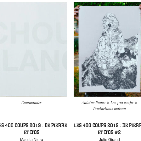
Commandes
Antoine Ronco
Les 400 coups
Productions maison
ES 400 COUPS 2019 : DE PIERRE
LES 400 COUPS 2019 : DE PIER
ET D’OS
ET D’OS #2
Macula Nigra
Julie Giraud