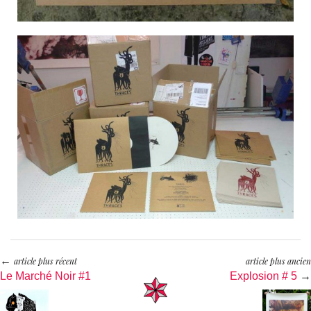
←
article plus récent
article plus ancien
Le Marché Noir #1
Explosion # 5
→