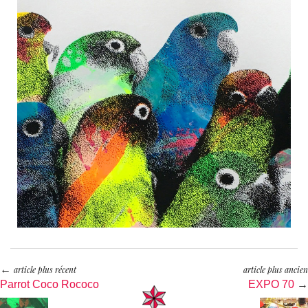
←
article plus récent
article plus ancien
Parrot Coco Rococo
EXPO 70
→