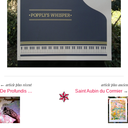
←
article plus récent
article plus ancien
De Profundis …
Saint Aubin du Cormier
→