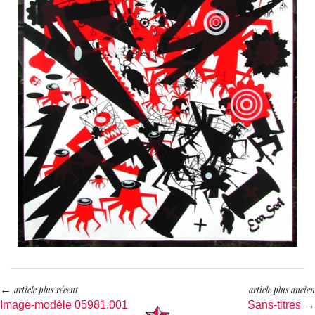
←
article plus récent
article plus ancien
Image-modèle 05981.001
Sans-titres
→